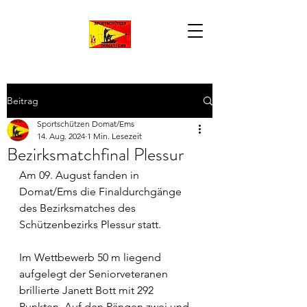
Beitrag
Sportschützen Domat/Ems
14. Aug. 2024
1 Min. Lesezeit
Bezirksmatchfinal Plessur
Am 09. August fanden in 
Domat/Ems die Finaldurchgänge 
des Bezirksmatches des 
Schützenbezirks Plessur statt.
Im Wettbewerb 50 m liegend 
aufgelegt der Seniorveteranen 
brillierte Janett Bott mit 292 
Punkten. Auf den Rängen zwei und 