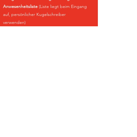
Anwesenheitsliste
(Liste liegt beim Eingang
auf, persönlicher Kugelschreiber
verwenden)
Selbstständige Desinfektion der
Kontaktflächen
nach der
Benützung (Scanner, Matte auf Läger,
Putzstock, etc.)
Meldung an Irena, wenn Reinigungsmaterial
knapp oder leer (auch Meldung von
Verfehlungen)
Die Massnahmen basieren auf dem SSV-
Schutzkonzept Covid 19.
Wir sind zwingend auf die Einhaltung der
obigen Punkte angewiesen und appellieren
an eure Solidarität dem Verein und den